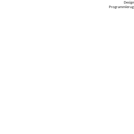
Desig
Programmierug: