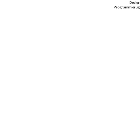
Desig
Programmierug: