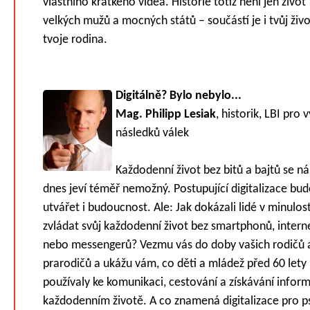
vlastního krátkého videa. Historie totiž není jen život
velkých mužů a mocných států – součástí je i tvůj živo
tvoje rodina.
Digitálně? Bylo nebylo...
Mag. Philipp Lesiak
, historik, LBI pro
následků válek
Každodenní život bez bitů a bajtů se n
dnes jeví téměř nemožný. Postupující digitalizace bud
utvářet i budoucnost. Ale: Jak dokázali lidé v minulost
zvládat svůj každodenní život bez smartphonů, intern
nebo messengerů? Vezmu vás do doby vašich rodičů 
prarodičů a ukážu vám, co děti a mládež před 60 lety
používaly ke komunikaci, cestování a získávání inform
každodenním životě. A co znamená digitalizace pro p