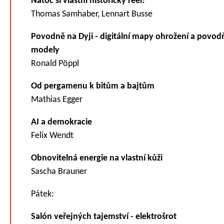
Natoč si vlastní historický reel!
Thomas Samhaber, Lennart Busse
Povodně na Dyji - digitální mapy ohrožení a povo
modely
Ronald Pöppl
Od pergamenu k bitům a bajtům
Mathias Egger
AI a demokracie
Felix Wendt
Obnovitelná energie na vlastní kůži
Sascha Brauner
Pátek:
Salón veřejných tajemství - elektrošrot