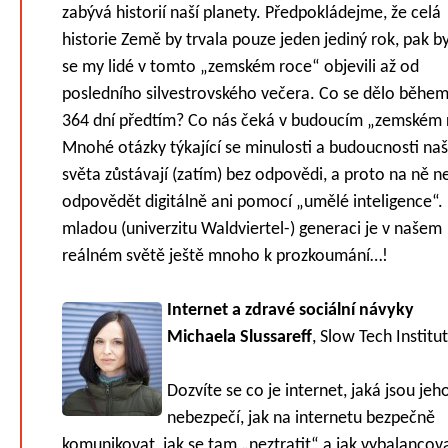
zabývá historií naší planety. Předpokládejme, že celá
historie Země by trvala pouze jeden jediný rok, pak 
se my lidé v tomto „zemském roce“ objevili až od
posledního silvestrovského večera. Co se dělo během
364 dní předtím? Co nás čeká v budoucím „zemském 
Mnohé otázky týkající se minulosti a budoucnosti na
světa zůstávají (zatím) bez odpovědi, a proto na ně n
odpovědět digitálně ani pomocí „umělé inteligence“.
mladou (univerzitu Waldviertel-) generaci je v našem
reálném světě ještě mnoho k prozkoumání…!
Internet a zdravé sociální návyky
Michaela Slussareff
, Slow Tech Institu
Dozvíte se co je internet, jaká jsou jeh
nebezpečí, jak na internetu bezpečně
komunikovat, jak se tam „neztratit“ a jak vybalancov