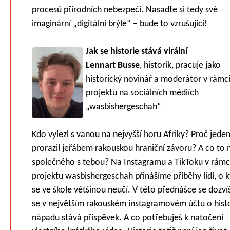
procesů přírodních nebezpečí. Nasadťe si tedy své
imaginární „digitální brýle“ – bude to vzrušující!
Jak se historie stává virální
Lennart Busse
, historik, pracuje jako
historický novinář a moderátor v rámc
projektu na sociálních médiích
„wasbishergeschah“
Kdo vylezl s vanou na nejvyšší horu Afriky? Proč jede
prorazil jeřábem rakouskou hraniční závoru? A co to
společného s tebou? Na Instagramu a TikToku v rámc
projektu wasbishergeschah přinášíme příběhy lidí, o 
se ve škole většinou neučí. V této přednášce se dozvíš
se v největším rakouském instagramovém účtu o histo
nápadu stává příspěvek. A co potřebuješ k natočení