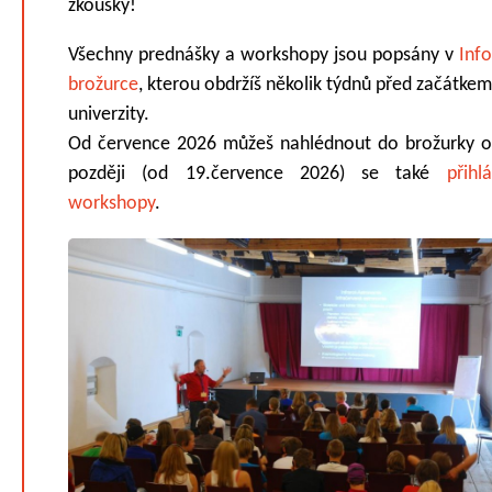
zkoušky!
Všechny prednášky a workshopy jsou popsány v
Inf
brožurce
, kterou obdržíš několik týdnů před začátke
univerzity.
Od července 2026 můžeš nahlédnout do brožurky o
později (od 19.července 2026) se také
přihl
workshopy
.