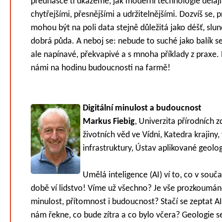
přednášce ti ukážeme, jak moderní technologie dělaj
chytřejšími, přesnějšími a udržitelnějšími. Dozvíš se, 
mohou být na poli data stejně důležitá jako déšť, slun
dobrá půda. A neboj se: nebude to suché jako balík s
ale napínavé, překvapivé a s mnoha příklady z praxe. 
námi na hodinu budoucnosti na farmě!
Digitální minulost a budoucnost
Markus Fiebig
, Univerzita přírodních z
životních věd ve Vídni, Katedra krajiny,
infrastruktury, Ústav aplikované geolo
Umělá inteligence (AI) ví to, co v souč
době ví lidstvo! Víme už všechno? Je vše prozkoumán
minulost, přítomnost i budoucnost? Stačí se zeptat A
nám řekne, co bude zítra a co bylo včera? Geologie s