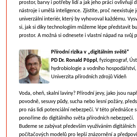
prostor, barvy i potřeby lidí a jak jeho práci ovlivňují d
nástroje i umělá inteligence. Zjistíte, proč neexistuje 
univerzální interiér, který by vyhovoval každému. Vys
si, jak si díky technologiím můžeme lépe představit b
prostor. A možná si odnesete i vlastní nápad na svůj 
Přírodní rizika v „digitálním světě“
PD Dr. Ronald Pöppl
, fyziogeograf, Ús
hydrobiologie a vodního hospodářství,
Univerzita přírodních zdrojů Vídeň
Voda, oheň, skalní laviny? Přírodní jevy, jako jsou nap
povodně, sesuvy půdy, sucha nebo lesní požáry, předs
pro nás lidi potenciální nebezpečí. V této přednášce 
ponoříme do digitálního světa přírodních nebezpečí.
Budeme se zabývat především využíváním digitálních
počítačových modelů pro lepší znázornění a předpov