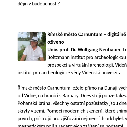
dějin v budoucnosti?
Římské město Carnuntum – digitálně
oživeno
Univ. prof. Dr. Wolfgang Neubauer
, L
Boltzmann institut pro archeologickou
prospekci a virtuální archeologii, Víde
institut pro archeologické vědy Vídeňská univerzita
Římské město Carnuntum leželo přímo na Dunaji vý
od Vídně, na hranici s Barbary. Dnes stojí pouze takz
Pohanská brána, všechny ostatní pozůstatky jsou dne
skryty v zemi. Pomocí moderních skenerů, které sníma
povrch, přístrojů pro zjišťování nejmenších odchylek 
magnetickém poli a radarových zařízení se podzemí