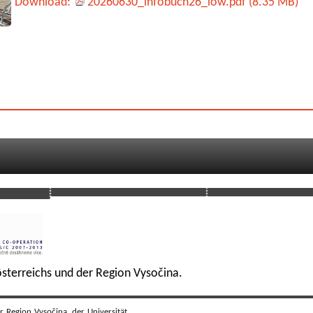
Download:
20260630_infobuch26_low.pdf (8.35 MB)
sterreichs und der Region Vysočina.
r Region Vysočina, der Universität