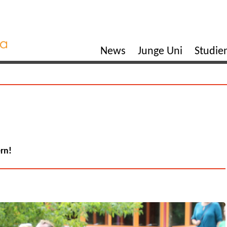
News
Junge Uni
Studi
ern!