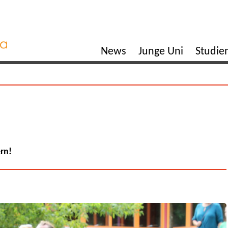
News
Junge Uni
Studi
ern!