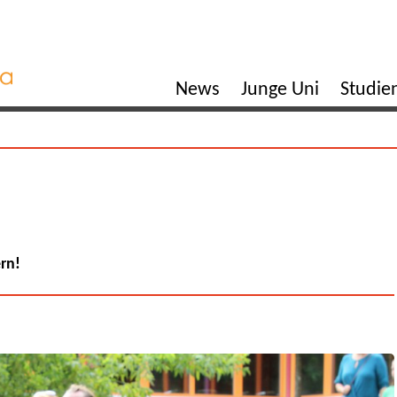
News
Junge Uni
Studi
ern!