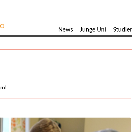
News
Junge Uni
Studi
ern!