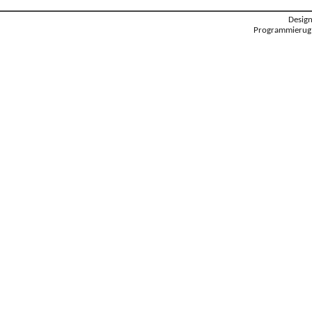
Desig
Programmierug: