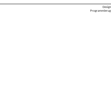
Desig
Programmierug: