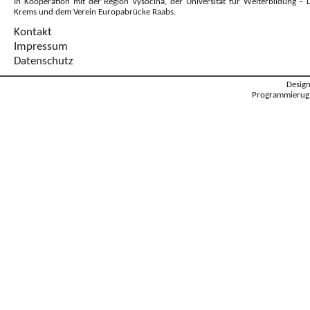
In Kooperation mit der Region Vysočina, der Universität für Weiterbildung – 
Krems und dem Verein Europabrücke Raabs.
Kontakt
Impressum
Datenschutz
Desig
Programmierug: